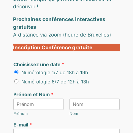
découvrir !
Prochaines conférences interactives
gratuites
A distance via zoom (heure de Bruxelles)
Inscription Conférence gratuite
o
Choisissez une date
*
u
Numérologie 1/7 de 18h à 19h
N
o
Numérologie 6/7 de 12h à 13h
m
d
Prénom et Nom
*
a
t
e
Prénom
Nom
E-mail
*